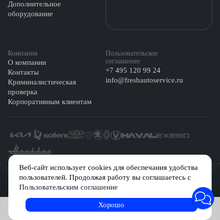
Дополнительное
оборудование
Компания
Пользовательское
соглашение
О компании
+7 495 120 99 24
Контакты
info@freshautoservice.ru
Криминалистическая
проверка
Корпоративным клиентам
©️ 2026 Fresh Auto
Веб-сайт использует cookies для обеспечания удобства
пользователей. Продолжая работу вы соглашаетесь с
Сетевое издание «Первый автомобильный маркетплейс» зарегистрировано
Пользовательским соглашение
Решением Федеральной службы по надзору в сфере связи, информационных
технологий и массовых коммуникаций (Роскомнадзор) № Эл № ФС77-84512 от
29 декабря 2022 г.
Хорошо
Записаться на услугу
Учредитель: Общество с ограниченной ответственностью «МБ-Авто»
Главный редактор: Камышникова Анастасия Игоревна