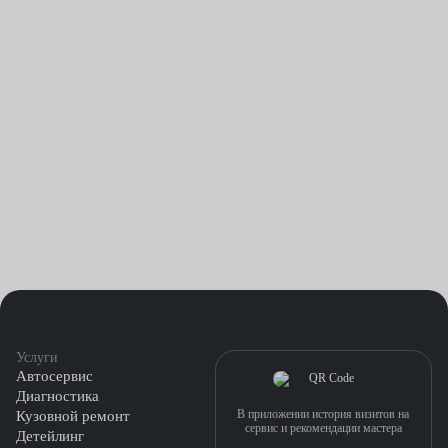
отворачиваться. Это хороший повод для того, чтобы доверить
выполнение сложной и не слишком приятной работы
сотрудникам нашего техцентра.
Услуги
Автосервис
Диагностика
В приложении история визитов на
Кузовной ремонт
сервис и рекомендации мастера
Детейлинг