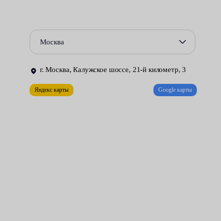
Всё это может привести к тому, что узел перестанет выполнять
своё назначение. Узнать о возникновении неисправности
можно по ряду симптомов:
Москва
Появлению характерного шума, усиливающегося при
увеличении оборотов двигателя.
г. Москва, Калужское шоссе, 21-й километр, 3
Яндекс карты
Google карты
Неприятному запаху. Через образовавшиеся отверстия и
неплотные соединения, выхлопные газы могут проникать
в салон автомобиля.
Сбоям в работе датчиков, подключённых к системе
выпуска.
Во всех случаях придётся заменить вышедший из строя
глушитель на новый.
Расположенная под днищем машины деталь часто бывает
загрязнена. Пригоревшие болты крепления не желают