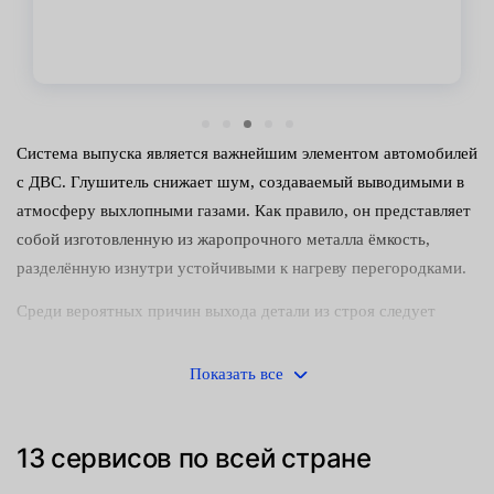
Система выпуска является важнейшим элементом автомобилей
с ДВС. Глушитель снижает шум, создаваемый выводимыми в
атмосферу выхлопными газами. Как правило, он представляет
собой изготовленную из жаропрочного металла ёмкость,
разделённую изнутри устойчивыми к нагреву перегородками.
Среди вероятных причин выхода детали из строя следует
упомянуть:
Показать все
механические повреждения;
прогорание корпуса или перегородок;
13 сервисов по всей стране
естественную выработку ресурса.