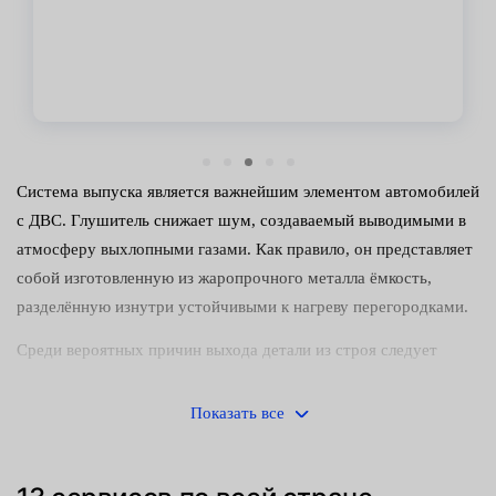
Система выпуска является важнейшим элементом автомобилей
с ДВС. Глушитель снижает шум, создаваемый выводимыми в
атмосферу выхлопными газами. Как правило, он представляет
собой изготовленную из жаропрочного металла ёмкость,
разделённую изнутри устойчивыми к нагреву перегородками.
Среди вероятных причин выхода детали из строя следует
упомянуть:
Показать все
механические повреждения;
прогорание корпуса или перегородок;