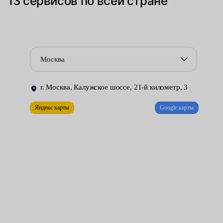
13 сервисов по всей стране
естественную выработку ресурса.
Всё это может привести к тому, что узел перестанет выполнять
своё назначение. Узнать о возникновении неисправности
можно по ряду симптомов:
Москва
Появлению характерного шума, усиливающегося при
увеличении оборотов двигателя.
г. Москва, Калужское шоссе, 21-й километр, 3
Яндекс карты
Google карты
Неприятному запаху. Через образовавшиеся отверстия и
неплотные соединения, выхлопные газы могут проникать
в салон автомобиля.
Сбоям в работе датчиков, подключённых к системе
выпуска.
Во всех случаях придётся заменить вышедший из строя
глушитель на новый.
Расположенная под днищем машины деталь часто бывает