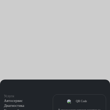
загрязнена. Пригоревшие болты крепления не желают
отворачиваться. Это хороший повод для того, чтобы доверить
выполнение сложной и не слишком приятной работы
сотрудникам нашего техцентра.
Услуги
Автосервис
Диагностика
В приложении история визитов на