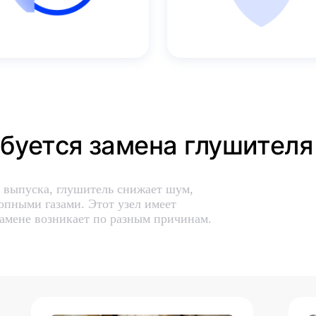
буется замена глушителя 
выпуска, глушитель снижает шум,
пными газами. Этот узел имеет
замене возникает по разным причинам.