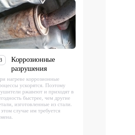
Коррозионные
3
разрушения
ри нагреве коррозионные
роцессы ускорятся. Поэтому
лушители ржавеют и приходят в
егодность быстрее, чем другие
етали, изготовленные из стали.
 этом случае им требуется
амена.