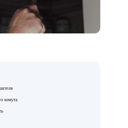
шителя
о хомута
ть