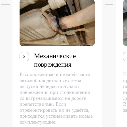
Механические
2
повреждения
Расположенные в нижней части
П
автомобиля детали системы
п
выпуска нередко получают
г
повреждения при столкновении
н
со встречающимися на дороге
д
препятствиями. Если
В
отремонтировать их не удаётся,
з
приходится устанавливать новые
комплектующие.