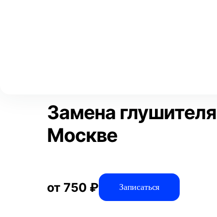
Выберите свой город
Москва
Главная
Услуги
Отзывы
Автосервис
Выхлопная систем
Аксай
Волгоград
Преимущества
Воронеж
Краснодар
Замена глушителя 
Москве
от 750 ₽
Записаться