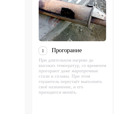
Прогорание
1
При длительном нагреве до
высоких температур, со временем
прогорают даже жаропрочные
стали и сплавы. При этом
глушитель перестаёт выполнять
своё назначение, и его
приходится менять.