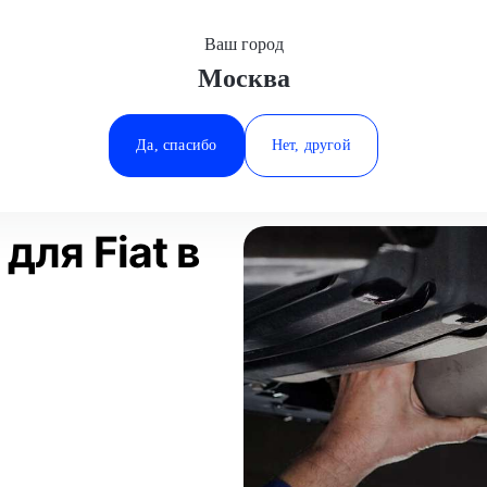
Ваш город
Москва
Минеральные Воды
а
Замена глушителя
Fiat
Ростов-на-Дону
Да, спасибо
Нет, другой
Ставрополь
Статьи
Отзывы
Тюмень
для Fiat в