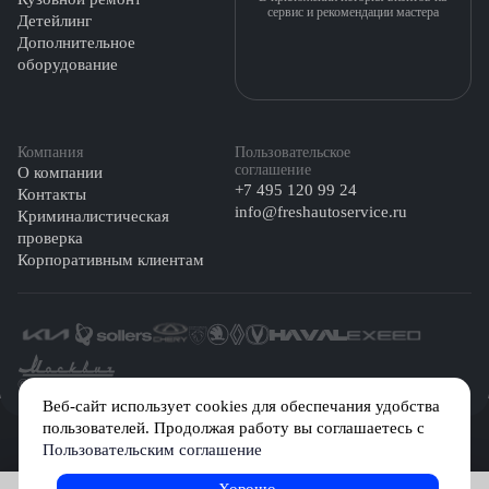
сервис и рекомендации мастера
Детейлинг
Дополнительное
оборудование
Компания
Пользовательское
соглашение
О компании
+7 495 120 99 24
Контакты
info@freshautoservice.ru
Криминалистическая
проверка
Корпоративным клиентам
©️ 2026 Fresh Auto
Веб-сайт использует cookies для обеспечания удобства
пользователей. Продолжая работу вы соглашаетесь с
Сетевое издание «Первый автомобильный маркетплейс» зарегистрировано
Пользовательским соглашение
Решением Федеральной службы по надзору в сфере связи, информационных
технологий и массовых коммуникаций (Роскомнадзор) № Эл № ФС77-84512 от
29 декабря 2022 г.
Хорошо