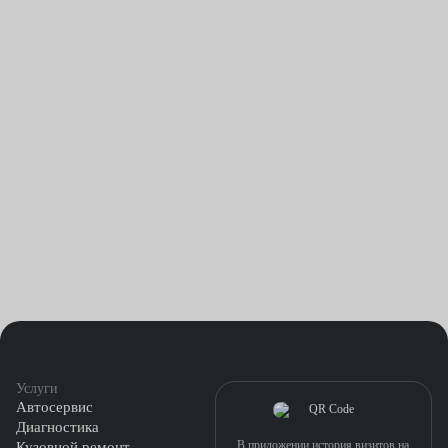
Услуги
Автосервис
Диагностика
В приложении история визитов на
Кузовной ремонт