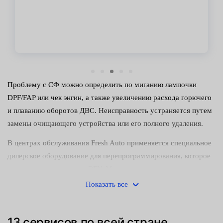
Проблему с СФ можно определить по миганию лампочки
DPF/FAP или чек энгин, а также увеличению расхода горючего
и плаванию оборотов ДВС. Неисправность устраняется путем
замены очищающего устройства или его полного удаления.
В центрах обслуживания Fresh Auto применяется специальное
дилерское оборудование для перепрограммирования, которое
исключает повреждение ЭБУ. Мы гарантируем отсутствие
прожига, аварийного режима с потерей мощности и появления
Показать все
кодов неисправности. Все системы автомобиля будут работать
в прежнем режиме.
13 сервисов по всей стране