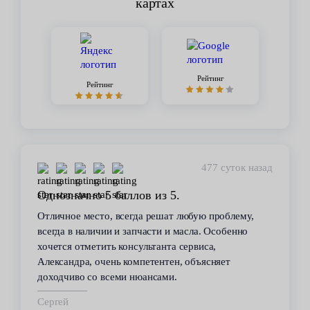
картах
Рейтинг
Рейтинг
477 суток назад
з 5.
Стабильное качество
шат любую проблему,
В течение 6 лет пользуюсь услуг
и и масла. Особенно
сервиса. Высокий профессионали
нта сервиса,
всегда помогал решить возникаю
нтен, объясняет
автомобилем проблемы. Все рабо
ми.
техобслуживанию проводились ка
срок.