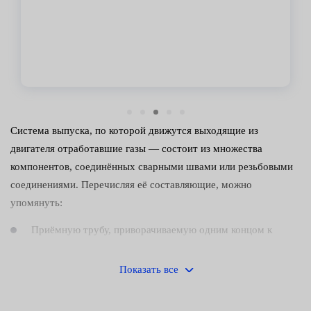
Владимир
Система выпуска, по которой движутся выходящие из
двигателя отработавшие газы — состоит из множества
компонентов, соединённых сварными швами или резьбовыми
соединениями. Перечисляя её составляющие, можно
упомянуть:
Приёмную трубу, приворачиваемую одним концом к
выпускному коллектору.
Показать все
Резонатор и глушитель, гасящие колебания и шумы,
возникающие при движении выходящих из цилиндров