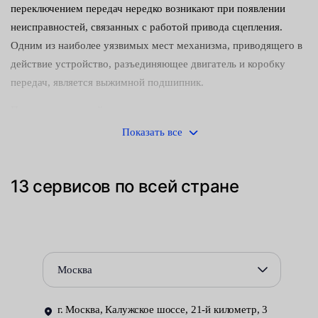
переключением передач нередко возникают при появлении
неисправностей, связанных с работой привода сцепления.
Одним из наиболее уязвимых мест механизма, приводящего в
действие устройство, разъединяющее двигатель и коробку
передач, является выжимной подшипник.
При выходе важной детали из строя появляются характерные
признаки неисправности:
Показать все
посторонние шумы, возникающие при переходе с одной
передачи на другую;
13 сервисов по всей стране
увеличение усилия на педали;
постепенно усиливающиеся вибрации.
Доступ к компонентам, расположенным внутри картера
Москва
сцепления, затруднён. Практически невозможно выполнить
работы по демонтажу вышедшего из строя выжимного
г. Москва, Калужское шоссе, 21-й километр, 3