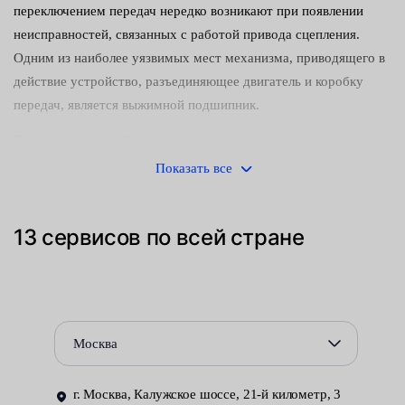
переключением передач нередко возникают при появлении
неисправностей, связанных с работой привода сцепления.
Одним из наиболее уязвимых мест механизма, приводящего в
действие устройство, разъединяющее двигатель и коробку
передач, является выжимной подшипник.
При выходе важной детали из строя появляются характерные
признаки неисправности:
Показать все
посторонние шумы, возникающие при переходе с одной
передачи на другую;
13 сервисов по всей стране
увеличение усилия на педали;
постепенно усиливающиеся вибрации.
Доступ к компонентам, расположенным внутри картера
Москва
сцепления, затруднён. Практически невозможно выполнить
работы по демонтажу вышедшего из строя выжимного
г. Москва, Калужское шоссе, 21-й километр, 3