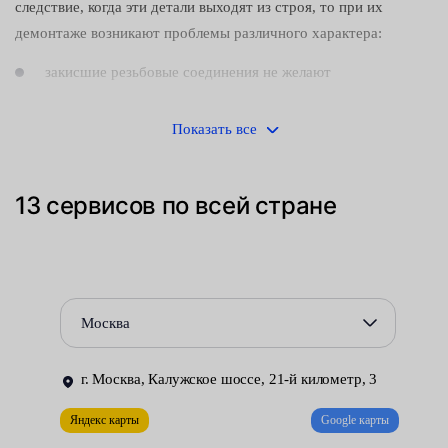
следствие, когда эти детали выходят из строя, тo при их
демонтаже возникают проблемы различного характера:
закисшие резьбовые соединения не желают
отворачиваться;
Показать все
затрудняется доступ к элементам крепления;
ограничивается подвижность механизмов, покрытых
13 сервисов по всей стране
слоем грязи и ржавчины.
И это не говоря о риске вдохнуть вредную для здоровья
человека пыль, образующуюся при износе фрикционных
накладок. Исходя из этого, замена заднего суппорта должна
Москва
производиться:
в хорошо проветриваемой и надлежащим образом
г. Москва, Калужское шоссе, 21-й километр, 3
оборудованной мастерской;
Яндекс карты
Google карты
опытными автомеханиками, знакомыми с особенностями