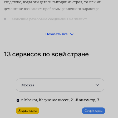
следствие, когда эти детали выходят из строя, тo при их
демонтаже возникают проблемы различного характера:
закисшие резьбовые соединения не желают
отворачиваться;
Показать все
затрудняется доступ к элементам крепления;
ограничивается подвижность механизмов, покрытых
13 сервисов по всей стране
слоем грязи и ржавчины.
И это не говоря о риске вдохнуть вредную для здоровья
человека пыль, образующуюся при износе фрикционных
накладок. Исходя из этого, замена заднего суппорта должна
Москва
производиться:
в хорошо проветриваемой и надлежащим образом
г. Москва, Калужское шоссе, 21-й километр, 3
оборудованной мастерской;
Яндекс карты
Google карты
опытными автомеханиками, знакомыми с особенностями