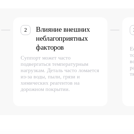
Влияние внешних
2
неблагоприятных
факторов
Е
т
Суппорт может часто
в
подвергаться температурным
р
нагрузкам. Деталь часто ломается
т
из-за воды, пыли, грязи и
химических реагентов на
дорожном покрытии.