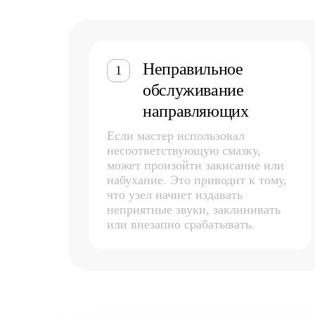
Неправильное
1
обслуживание
направляющих
Если мастер использовал
несоответствующую смазку,
может произойти закисание или
набухание. Это приводит к тому,
что узел начнет издавать
неприятные звуки, заклинивать
или внезапно срабатывать.