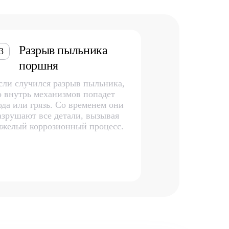
Разрыв пыльника
3
поршня
сли случился разрыв пыльника,
о внутрь механизмов попадет
ода или грязь. Со временем они
азрушают все детали, вызывая
яжелый коррозионный процесс.