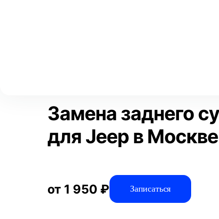
Выберите свой город
Москва
Главная
Услуги
Отзывы
Автосервис
Тормозная систем
Аксай
Волгоград
Преимущества
Воронеж
Краснодар
Замена заднего с
для Jeep в Москве
от 1 950 ₽
Записаться