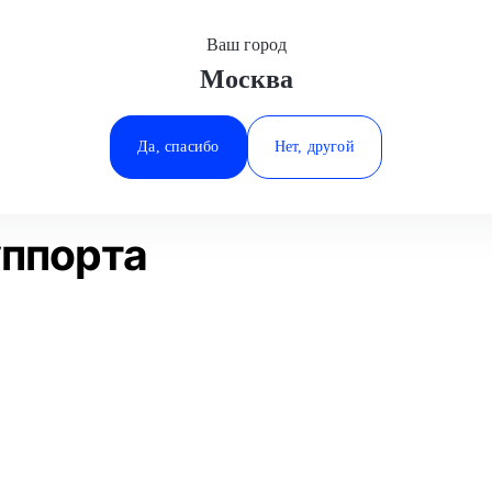
Ваш город
Москва
Минеральные Воды
а
Замена заднего суппорта
Jeep
Ростов-на-Дону
Да, спасибо
Нет, другой
Ставрополь
Статьи
Отзывы
Тюмень
уппорта