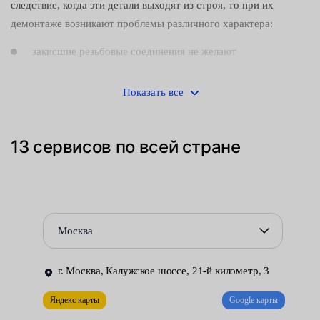
следствие, когда эти детали выходят из строя, тo при их
демонтаже возникают проблемы различного характера:
закисшие резьбовые соединения не желают
отворачиваться;
Показать все
затрудняется доступ к элементам крепления;
ограничивается подвижность механизмов, покрытых
13 сервисов по всей стране
слоем грязи и ржавчины.
И это не говоря о риске вдохнуть вредную для здоровья
человека пыль, образующуюся при износе фрикционных
накладок. Исходя из этого, замена заднего суппорта должна
Москва
производиться:
в хорошо проветриваемой и надлежащим образом
г. Москва, Калужское шоссе, 21-й километр, 3
оборудованной мастерской;
Яндекс карты
Google карты
опытными автомеханиками, знакомыми с особенностями