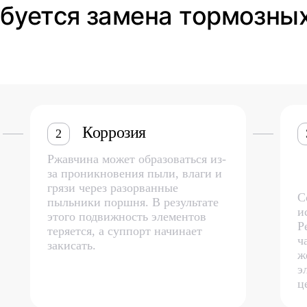
ебуется замена тормозны
Коррозия
2
Ржавчина может образоваться из-
за проникновения пыли, влаги и
грязи через разорванные
С
пыльники поршня. В результате
и
этого подвижность элементов
Р
теряется, а суппорт начинает
ч
закисать.
ж
э
ц