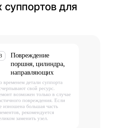
х суппортов для
Повреждение
3
поршня, цилиндра,
направляющих
о временем детали суппорта
счерпывают свой ресурс.
емонт возможен только в случае
астичного повреждения. Если
е изношена большая часть
лементов, рекомендуется
еликом заменить узел.