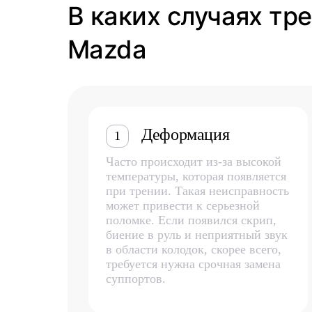
В каких случаях тр
Mazda
Деформация
1
Часто происходит из-за высокой
температуры, которая появляется
при трении. Такая неисправность
может привести к серьезной
поломке. Если появился скрип,
биение в руль и неприятный звук
в области колодок, скорее всего,
требуется нужна срочная замена
суппортов.