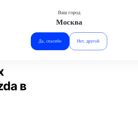
Ваш город
Москва
Минеральные Воды
а
Замена тормозных суппортов
Mazda
Ростов-на-Дону
Да, спасибо
Нет, другой
Ставрополь
Статьи
Отзывы
Тюмень
х
zda в