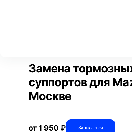
Выберите свой город
Москва
Главная
Услуги
Отзывы
Автосервис
Тормозная систем
Аксай
Волгоград
Преимущества
Воронеж
Краснодар
Замена тормозны
суппортов для Ma
Москве
от 1 950 ₽
Записаться