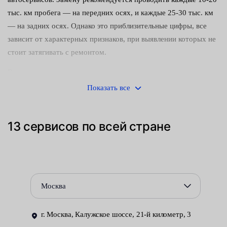
тыс. км пробега — на передних осях, и каждые 25-30 тыс. км
— на задних осях. Однако это приблизительные цифры, все
зависит от характерных признаков, при выявлении которых не
стоит затягивать с ремонтом.
Вот такие симптомы водители авто должны не игнорировать:
Показать все
При задействовании педали тормоза издается скрежет или
лязг. Это на 99% укажет на полный износ расходников.
13 сервисов по всей стране
Педаль проваливается или увеличивает ее ход. Также
возможны вибрации и отдача на ногу в выжатом
состоянии.
Автомобиль при торможении заносит в сторону. Обычно
Москва
передок или задок. Наиболее опасна такая ситуация на
скользкой дороге.
г. Москва, Калужское шоссе, 21-й километр, 3
Мы предлагаем записаться на услугу через онлайн-форму на