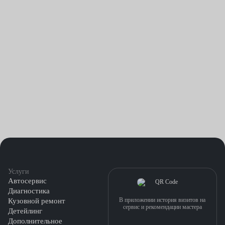
проводят обратную сборку.
Иногда могут потребоваться дополнительные работы,
связанные с особенностями конкретного авто.
Услуги
Автосервис
Диагностика
В приложении история визитов на
Кузовной ремонт
сервис и рекомендации мастера
Детейлинг
Дополнительное