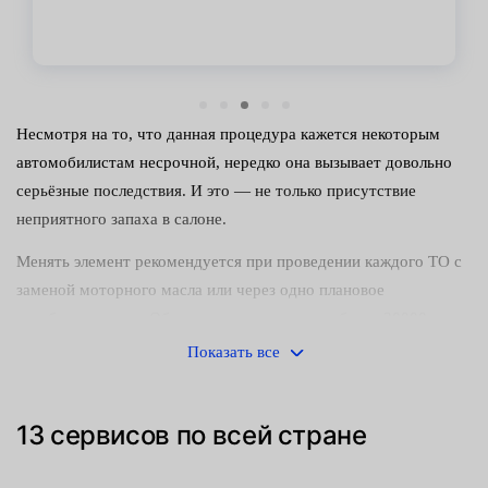
Несмотря на то, что данная процедура кажется некоторым
автомобилистам несрочной, нередко она вызывает довольно
серьёзные последствия. И это — не только присутствие
неприятного запаха в салоне.
Менять элемент рекомендуется при проведении каждого ТО с
заменой моторного масла или через одно плановое
техобслуживание. Обычно деталь служит не более 30000
километров, но иногда она может прийти в негодность и
Показать все
раньше.
Понять, что нужна замена можно по следующим признакам:
13 сервисов по всей стране
неприятный запах при работе кондиционера или печки;