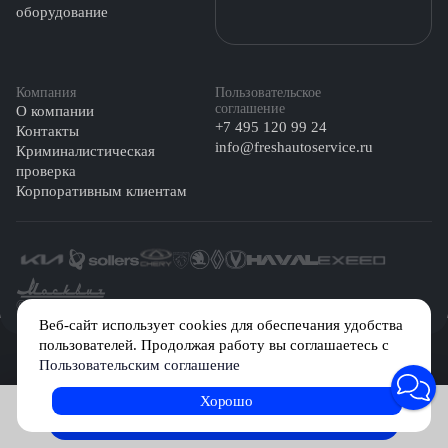
оборудование
Компания
Пользовательское
соглашение
О компании
+7 495 120 99 24
Контакты
info@freshautoservice.ru
Криминалистическая
проверка
Корпоративным клиентам
©️ 2026 Fresh Auto
Веб-сайт использует cookies для обеспечания удобства
пользователей. Продолжая работу вы соглашаетесь с
Сетевое издание «Первый автомобильный маркетплейс» зарегистрировано
Пользовательским соглашение
Решением Федеральной службы по надзору в сфере связи, информационных
технологий и массовых коммуникаций (Роскомнадзор) № Эл № ФС77-84512 от
29 декабря 2022 г.
Хорошо
Записаться на услугу
Учредитель: Общество с ограниченной ответственностью «МБ-Авто»
Главный редактор: Камышникова Анастасия Игоревна