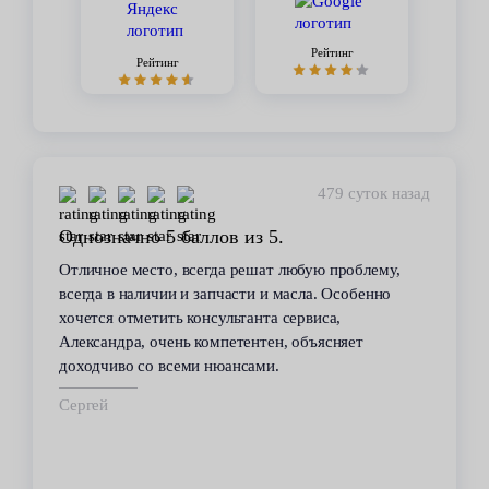
Рейтинг
Рейтинг
479 суток назад
 5 баллов из 5.
Стабильное кач
то, всегда решат любую проблему,
В течение 6 лет по
ичии и запчасти и масла. Особенно
сервиса. Высокий 
тить консультанта сервиса,
всегда помогал ре
очень компетентен, объясняет
автомобилем пробл
 всеми нюансами.
техобслуживанию п
срок.
Владимир