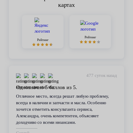
картах
Рейтинг
Рейтинг
477 суток назад
з 5.
Стабильное качество
шат любую проблему,
В течение 6 лет пользуюсь услуг
и и масла. Особенно
сервиса. Высокий профессионали
нта сервиса,
всегда помогал решить возникаю
нтен, объясняет
автомобилем проблемы. Все рабо
ми.
техобслуживанию проводились ка
срок.