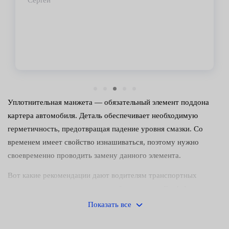
Владимир
Уплотнительная манжета — обязательный элемент поддона
картера автомобиля. Деталь обеспечивает необходимую
герметичность, предотвращая падение уровня смазки. Со
временем имеет свойство изнашиваться, поэтому нужно
своевременно проводить замену данного элемента.
Вот какие рекомендации дают водителям транспортных
средств автомеханики центров обслуживания Fresh Auto:
Показать все
осмотрите ДВС на предмет наличия подтеков — особенно
внимательно исследуйте нижнюю часть силового агрегата;