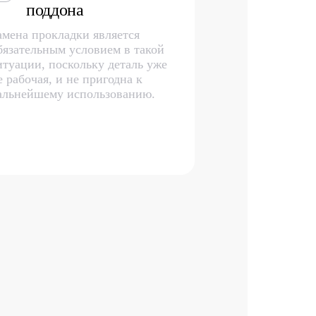
поддона
амена прокладки является
бязательным условием в такой
итуации, поскольку деталь уже
е рабочая, и не пригодна к
альнейшему использованию.