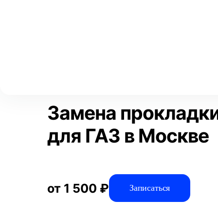
Выберите свой город
Москва
Главная
Услуги
Отзывы
Автосервис
Техническое обсл
Аксай
Волгоград
Преимущества
Воронеж
Краснодар
Замена прокладк
для ГАЗ в Москве
от 1 500 ₽
Записаться