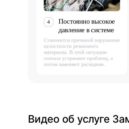
Постоянно высокое
4
давление в системе
Становится причиной нарушения
целостности резинового
материала. В этой ситуации
сначала устраняют проблему, а
потом заменяют расходник.
Видео об услуге За