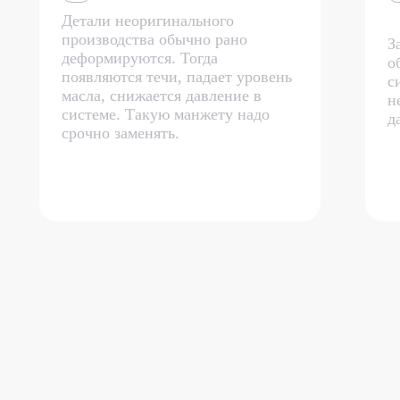
Детали неоригинального
производства обычно рано
З
деформируются. Тогда
о
появляются течи, падает уровень
с
масла, снижается давление в
н
системе. Такую манжету надо
д
срочно заменять.