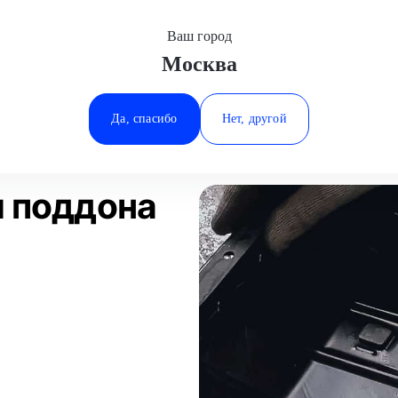
Ваш город
Москва
Минеральные Воды
уживание
Замена прокладки поддона
ГАЗ
Ростов-на-Дону
Да, спасибо
Нет, другой
Ставрополь
Статьи
Отзывы
Тюмень
и поддона