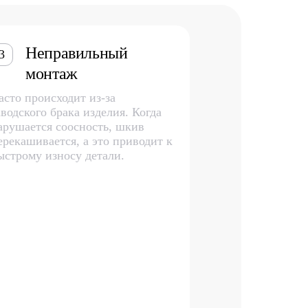
Неправильный
3
монтаж
асто происходит из-за
аводского брака изделия. Когда
арушается соосность, шкив
ерекашивается, а это приводит к
ыстрому износу детали.