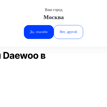
Ваш город
Москва
Минеральные Воды
уживание
Замена помпы
Daewoo
Ростов-на-Дону
Да, спасибо
Нет, другой
Ставрополь
Статьи
Отзывы
Тюмень
 Daewoo в