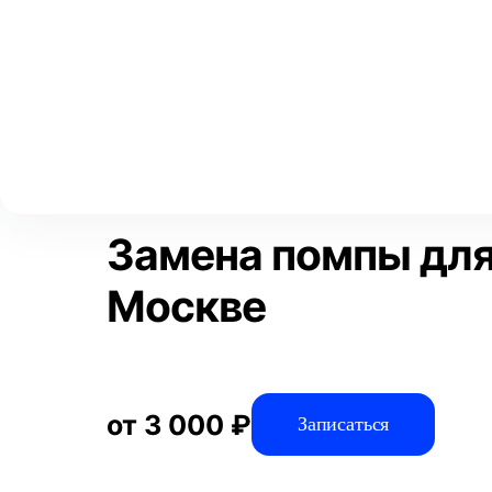
Выберите свой город
Москва
Главная
Услуги
Отзывы
Автосервис
Техническое обсл
Аксай
Волгоград
Преимущества
Воронеж
Краснодар
Замена помпы для
Москве
от 3 000 ₽
Записаться