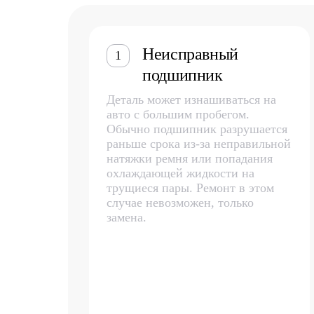
Неисправный
1
подшипник
Деталь может изнашиваться на
авто с большим пробегом.
Обычно подшипник разрушается
раньше срока из-за неправильной
натяжки ремня или попадания
охлаждающей жидкости на
трущиеся пары. Ремонт в этом
случае невозможен, только
замена.