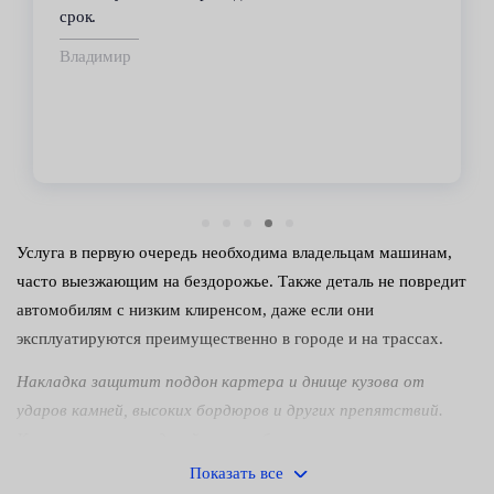
срок.
Владимир
Услуга в первую очередь необходима владельцам машинам,
часто выезжающим на бездорожье. Также деталь не повредит
автомобилям с низким клиренсом, даже если они
эксплуатируются преимущественно в городе и на трассах.
Накладка защитит поддон картера и днище кузова от
ударов камней, высоких бордюров и других препятствий.
Кроме того, этот девайс невзлюбили угонщики, привыкшие
откусывать провод от аккумулятора в целях отключения
Показать все