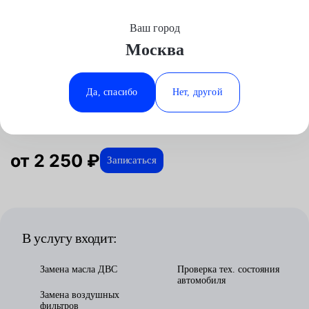
Ваш город
Выберите свой город
Москва
Москва
Минеральные Воды
Главная
Услуги
Отзывы
Автосервис
Техническое обслуживание
Плановое ТО
Suzuki
Аксай
Ростов-на-Дону
Да, спасибо
Нет, другой
Плановое ТО для Suzuki в Москве
Волгоград
Ставрополь
Воронеж
Тюмень
Краснодар
от 2 250 ₽
Записаться
В услугу входит:
Замена масла ДВС
Проверка тех. состояния
автомобиля
Замена воздушных
фильтров