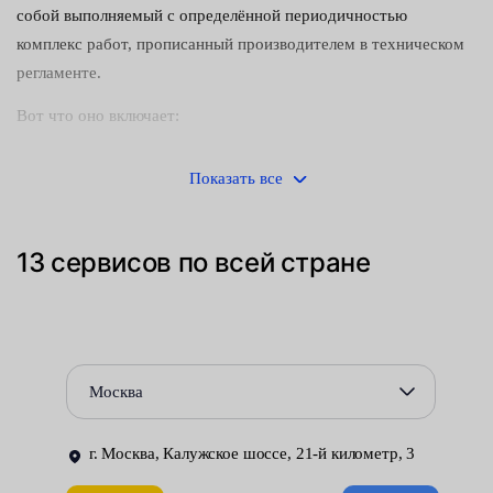
собой выполняемый с определённой периодичностью
комплекс работ, прописанный производителем в техническом
регламенте.
Вот что оно включает:
диагностика — если требуется, то и регулировка
Показать все
основных узлов и агрегатов;
проверка исправности вспомогательного оборудования;
13 сервисов по всей стране
замена деталей с ограниченным эксплуатационным
ресурсом (тормозных колодок, свечей зажигания,
воздушных и масляных фильтров и т. п.), технических
жидкостей и смазочных материалов.
Москва
Единого перечня операций по уходу за автомобилем не
существует. Для каждой модели, с учётом её конструктивных
г. Москва, Калужское шоссе, 21-й километр, 3
особенностей, он разрабатывается отдельно. Все обязательные