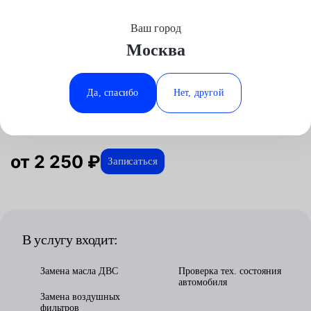
Ваш город
Выберите свой город
Москва
Москва
Минеральные Воды
Главная
Услуги
Отзывы
Автосервис
Техническое обслуживание
Плановое ТО
Mazda
Аксай
Ростов-на-Дону
Да, спасибо
Нет, другой
Плановое ТО для Mazda в Москве
Волгоград
Ставрополь
Воронеж
Тюмень
Краснодар
от 2 250 ₽
Записаться
В услугу входит:
Замена масла ДВС
Проверка тех. состояния
автомобиля
Замена воздушных
фильтров