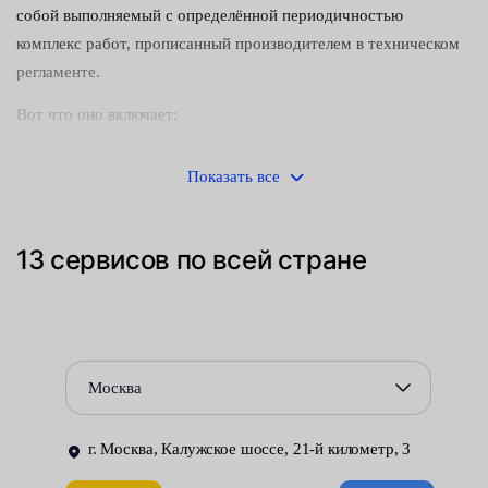
собой выполняемый с определённой периодичностью
комплекс работ, прописанный производителем в техническом
регламенте.
Вот что оно включает:
диагностика — если требуется, то и регулировка
Показать все
основных узлов и агрегатов;
проверка исправности вспомогательного оборудования;
13 сервисов по всей стране
замена деталей с ограниченным эксплуатационным
ресурсом (тормозных колодок, свечей зажигания,
воздушных и масляных фильтров и т. п.), технических
жидкостей и смазочных материалов.
Москва
Единого перечня операций по уходу за автомобилем не
существует. Для каждой модели, с учётом её конструктивных
г. Москва, Калужское шоссе, 21-й километр, 3
особенностей, он разрабатывается отдельно. Все обязательные