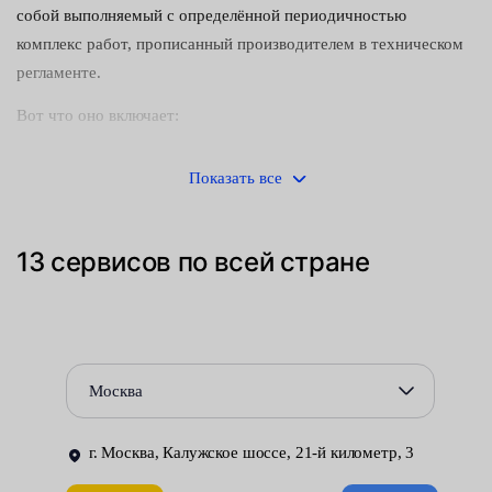
собой выполняемый с определённой периодичностью
комплекс работ, прописанный производителем в техническом
регламенте.
Вот что оно включает:
диагностика — если требуется, то и регулировка
Показать все
основных узлов и агрегатов;
проверка исправности вспомогательного оборудования;
13 сервисов по всей стране
замена деталей с ограниченным эксплуатационным
ресурсом (тормозных колодок, свечей зажигания,
воздушных и масляных фильтров и т. п.), технических
жидкостей и смазочных материалов.
Москва
Единого перечня операций по уходу за автомобилем не
существует. Для каждой модели, с учётом её конструктивных
г. Москва, Калужское шоссе, 21-й километр, 3
особенностей, он разрабатывается отдельно. Все обязательные