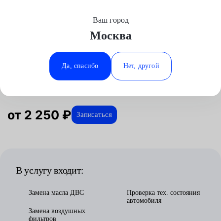
Ваш город
Выберите свой город
Москва
Москва
Минеральные Воды
Главная
Услуги
Отзывы
Автосервис
Техническое обслуживание
Плановое ТО
Jaguar
Аксай
Ростов-на-Дону
Да, спасибо
Нет, другой
Плановое ТО для Jaguar в Москве
Волгоград
Ставрополь
Воронеж
Тюмень
Краснодар
от 2 250 ₽
Записаться
В услугу входит:
Замена масла ДВС
Проверка тех. состояния
автомобиля
Замена воздушных
фильтров