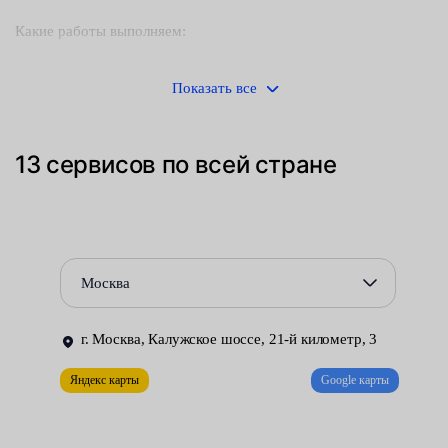
Какие работы выполняем:
ремонтируем легкосплавные диски — пескоструй,
Показать все
обезжиривание, нанесение электрически заряженной
порошковой краски, полимеризация в спецпечи,
устранение сколов и т. д;
13 сервисов по всей стране
вулканизируем камеры — заклеивание проколов по
технологии преобразования сырого каучука в прочную
резину (используем несколько видов вулканизаций);
Москва
балансируем колеса — устранение вибраций, вызванных
нарушением геометрии;
г. Москва, Калужское шоссе, 21-й километр, 3
исправляем нарушение углов установки колес;
Яндекс карты
Google карты
закачиваем в покрышки азот — обеспечивает меньший
рост давления по мере нагревания шин.