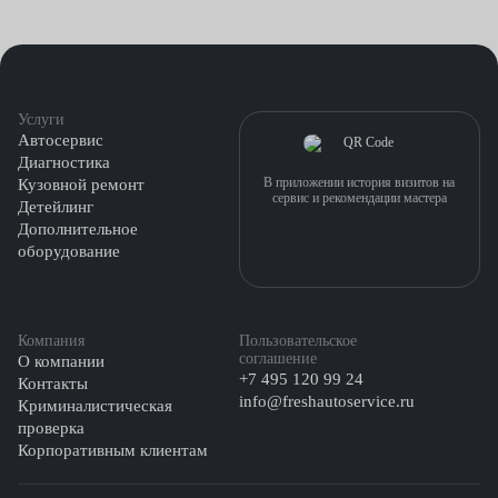
специальная смазка, которая правильно сажает шину в
диск. Внутреннюю сторону камеры посыпают тальком.
Перед накачиванием воздухом или азотом, проверяют нет
ли скручивания камеры или защемления.
Услуги
На завершающем этапе проводится балансировка.
Автосервис
Диагностика
В приложении история визитов на
Кузовной ремонт
сервис и рекомендации мастера
Детейлинг
Дополнительное
оборудование
Компания
Пользовательское
соглашение
О компании
+7 495 120 99 24
Контакты
info@freshautoservice.ru
Криминалистическая
проверка
Корпоративным клиентам