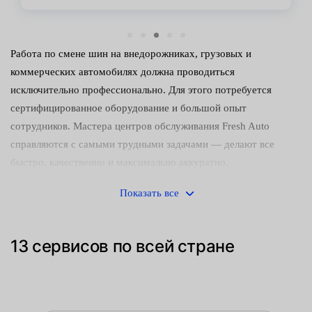
Работа по смене шин на внедорожниках, грузовых и
коммерческих автомобилях должна проводиться
исключительно профессионально. Для этого потребуется
сертифицированное оборудование и большой опыт
сотрудников. Мастера центров обслуживания Fresh Auto
справляются с самыми трудными задачами — делают все
быстро, качественно и максимально аккуратно.
R21 — это радиус больших колес, устанавливаемых
Показать все
преимущественно на грузовики. Демонтаж таких элементов
может вызвать сложности у неопытных людей, поэтому
13 сервисов по всей стране
браться за эту операцию самостоятельно не стоит. Любая
ошибка технологии процесса вызовет нежелательные
последствия — например, повреждение ступицы колеса и
различных элементов подвески.