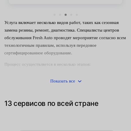
Услуга включает несколько видов работ, таких как сезонная
замена резины, ремонт, диагностика. Специалисты центров
обслуживания Fresh Auto проводят мероприятие согласно всем
технологичным правилам, используя передовое
сертифицированное оборудование.
Процесс осуществляется в несколько этапов:
демонтаж колес с машины;
Показать все
разбортировка — снятие шины с диска и аккуратное
спускание воздуха, чтобы не повредить борта или
13 сервисов по всей стране
вентиль;
очистка рабочих поверхностей — делаем вручную или с
помощью специального аппарата с подачей воды под