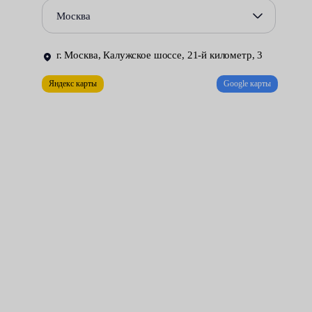
давлением;
Москва
установка новой камеры;
г. Москва, Калужское шоссе, 21-й километр, 3
закачка воздуха;
Яндекс карты
Google карты
балансировка;
монтаж.
Выполнение профессионального шиномонтажа уменьшает
риски несчастных случаев на дороге из-за потери
управляемости. Автомобиль получит хорошее сцепление с
дорогой, стабилизируется расход топлива, увеличится ресурс
покрышек.