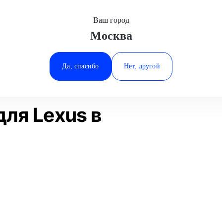
Ваш город
Москва
Минеральные Воды
работы
Шиномонтаж R15
Lexus
Ростов-на-Дону
Да, спасибо
Нет, другой
Ставрополь
Статьи
Отзывы
Тюмень
ля Lexus в