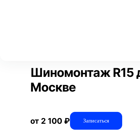
Выберите свой город
Москва
Главная
Услуги
Отзывы
Автосервис
Шиномонтажные 
Аксай
Волгоград
Преимущества
Воронеж
Краснодар
Шиномонтаж R15 д
Москве
от 2 100 ₽
Записаться