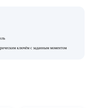
иль
трическим ключём с заданным моментом