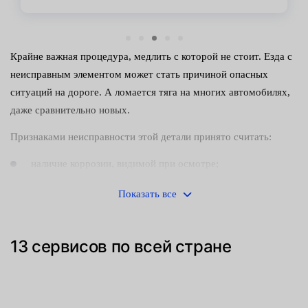
Крайне важная процедура, медлить с которой не стоит. Езда с
неисправным элементом может стать причиной опасных
ситуаций на дороге. А ломается тяга на многих автомобилях,
даже сравнительно новых.
Признаками неисправности этой детали принято считать:
наличие коррозии, видимой при осмотре;
заметные механические повреждения;
Показать все
биение руля или стуки;
13 сервисов по всей стране
ухудшение управляемости и некоторые другие.
Похожие симптомы могут указывать и на другие поломки.
Чтобы найти причину, следует провести тщательную