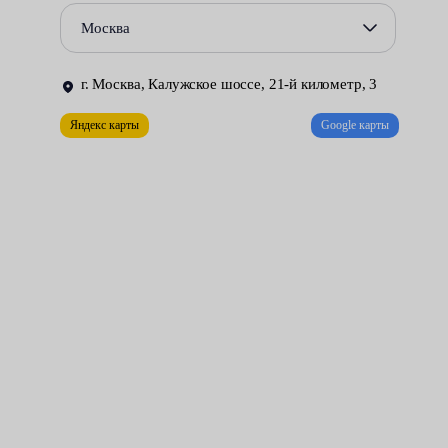
диагностику узла в автосервисе.
Москва
Данные компоненты подвески не ремонтируются. При
поломке их следует заменять парой, даже если второй элемент
г. Москва, Калужское шоссе, 21-й километр, 3
исправен. При этом рекомендуется установка новых
Яндекс карты
Google карты
наконечников.
Примерный алгоритм действий в сервисах Fresh Auto:
машина устанавливается на подъемник;
передние колёса снимаются;
рулевое колесо блокируется;
наконечники удаляются;
неисправные детали демонтируются.
Установка проводится в обратном снятию порядке.