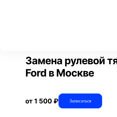
Выберите свой город
Москва
Главная
Услуги
Отзывы
Автосервис
Рулевое управлен
Аксай
Волгоград
Преимущества
Воронеж
Краснодар
Замена рулевой тя
Ford в Москве
от 1 500 ₽
Записаться