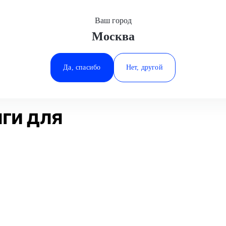
Ваш город
Москва
Минеральные Воды
ие
Замена рулевой тяги
Ford
Ростов-на-Дону
Да, спасибо
Нет, другой
Ставрополь
Статьи
Отзывы
Тюмень
ги для