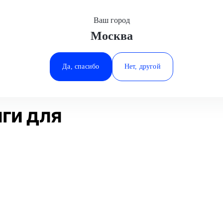
Ваш город
Москва
Минеральные Воды
ие
Замена рулевой тяги
Audi
Ростов-на-Дону
Да, спасибо
Нет, другой
Ставрополь
Статьи
Отзывы
Тюмень
ги для