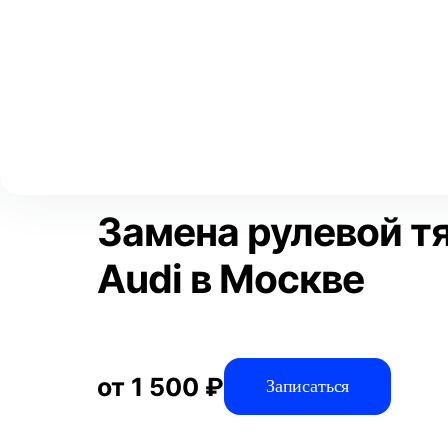
Выберите свой город
Москва
Главная
Услуги
Отзывы
Автосервис
Рулевое управлен
Аксай
Волгоград
Преимущества
Воронеж
Краснодар
Замена рулевой тя
Audi в Москве
от 1 500 ₽
Записаться