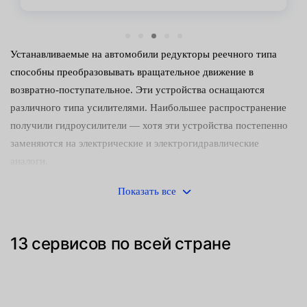
Устанавливаемые на автомобили редукторы реечного типа
способны преобразовывать вращательное движение в
возвратно-поступательное. Эти устройства оснащаются
различного типа усилителями. Наибольшее распространение
получили гидроусилители — хотя эти устройства постепенно
заменяются на электрические и электрогидравлические
аналоги.
Управлять машиной с неисправным редуктором небезопасно.
Показать все
Следует как можно скорее обнаружить и устранить
неисправность. Среди наиболее часто встречающихся причин
13 сервисов по всей стране
поломок:
Механический износ деталей (направляющих втулок,
зубчатого штока и сопрягаемой с ним шестерни).