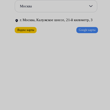
Повреждения сальников и уплотнений, приводящие к
Москва
утечке жидкости из гидравлической системы.
Некорректная работа гидрораспределителя.
г. Москва, Калужское шоссе, 21-й километр, 3
Ремонт рулевой рейки может быть выполнен только в
Яндекс карты
Google карты
специально оборудованной мастерской. Необходимые условия
созданы в цехах нашего сервисного центра. За разумную
плату мы делаем всё возможное для того, чтобы управлять
автомобилем стало удобно и безопасно.