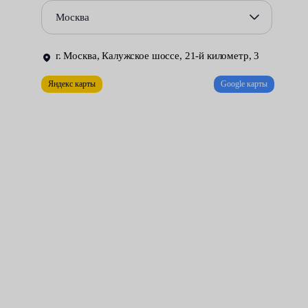
Повреждения сальников и уплотнений, приводящие к
Москва
утечке жидкости из гидравлической системы.
Некорректная работа гидрораспределителя.
г. Москва, Калужское шоссе, 21-й километр, 3
Ремонт рулевой рейки может быть выполнен только в
Яндекс карты
Google карты
специально оборудованной мастерской. Необходимые условия
созданы в цехах нашего сервисного центра. За разумную
плату мы делаем всё возможное для того, чтобы управлять
автомобилем стало удобно и безопасно.