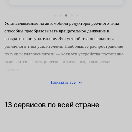
Устанавливаемые на автомобили редукторы реечного типа
способны преобразовывать вращательное движение в
возвратно-поступательное. Эти устройства оснащаются
различного типа усилителями. Наибольшее распространение
получили гидроусилители — хотя эти устройства постепенно
заменяются на электрические и электрогидравлические
аналоги.
Управлять машиной с неисправным редуктором небезопасно.
Показать все
Следует как можно скорее обнаружить и устранить
неисправность. Среди наиболее часто встречающихся причин
13 сервисов по всей стране
поломок:
Механический износ деталей (направляющих втулок,
зубчатого штока и сопрягаемой с ним шестерни).