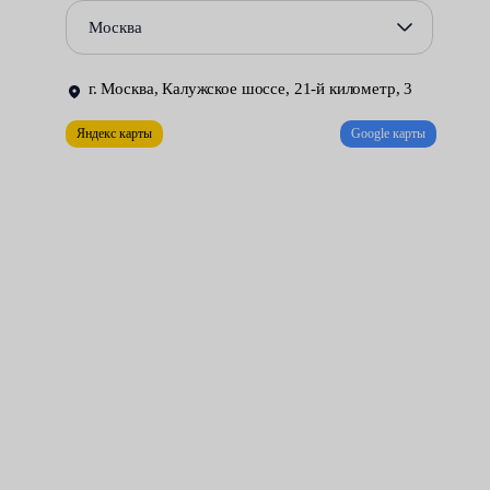
Повреждения сальников и уплотнений, приводящие к
Москва
утечке жидкости из гидравлической системы.
Некорректная работа гидрораспределителя.
г. Москва, Калужское шоссе, 21-й километр, 3
Ремонт рулевой рейки может быть выполнен только в
Яндекс карты
Google карты
специально оборудованной мастерской. Необходимые условия
созданы в цехах нашего сервисного центра. За разумную
плату мы делаем всё возможное для того, чтобы управлять
автомобилем стало удобно и безопасно.