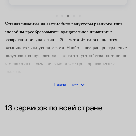
Устанавливаемые на автомобили редукторы реечного типа
способны преобразовывать вращательное движение в
возвратно-поступательное. Эти устройства оснащаются
различного типа усилителями. Наибольшее распространение
получили гидроусилители — хотя эти устройства постепенно
заменяются на электрические и электрогидравлические
аналоги.
Управлять машиной с неисправным редуктором небезопасно.
Показать все
Следует как можно скорее обнаружить и устранить
неисправность. Среди наиболее часто встречающихся причин
13 сервисов по всей стране
поломок:
Механический износ деталей (направляющих втулок,
зубчатого штока и сопрягаемой с ним шестерни).