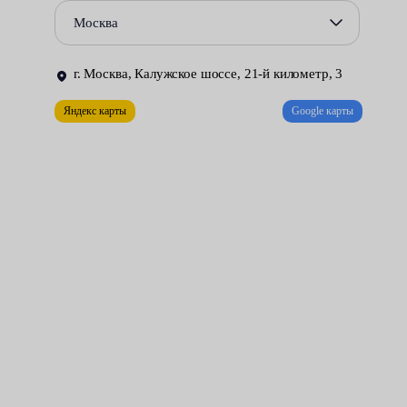
Повреждения сальников и уплотнений, приводящие к
Москва
утечке жидкости из гидравлической системы.
Некорректная работа гидрораспределителя.
г. Москва, Калужское шоссе, 21-й километр, 3
Ремонт рулевой рейки может быть выполнен только в
Яндекс карты
Google карты
специально оборудованной мастерской. Необходимые условия
созданы в цехах нашего сервисного центра. За разумную
плату мы делаем всё возможное для того, чтобы управлять
автомобилем стало удобно и безопасно.