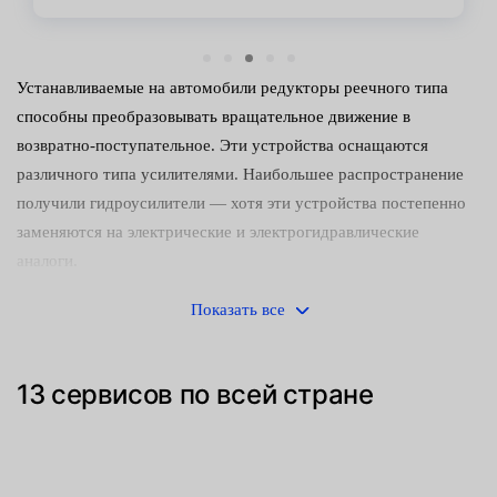
Устанавливаемые на автомобили редукторы реечного типа
способны преобразовывать вращательное движение в
возвратно-поступательное. Эти устройства оснащаются
различного типа усилителями. Наибольшее распространение
получили гидроусилители — хотя эти устройства постепенно
заменяются на электрические и электрогидравлические
аналоги.
Управлять машиной с неисправным редуктором небезопасно.
Показать все
Следует как можно скорее обнаружить и устранить
неисправность. Среди наиболее часто встречающихся причин
13 сервисов по всей стране
поломок:
Механический износ деталей (направляющих втулок,
зубчатого штока и сопрягаемой с ним шестерни).