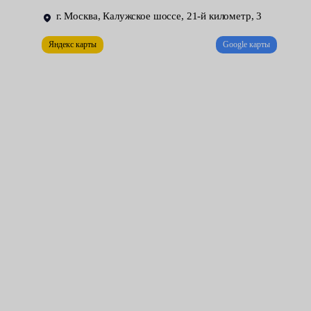
в следующей последовательности:
г. Москва, Калужское шоссе, 21-й километр, 3
Установить машину на подъёмник или смотровую яму.
Яндекс карты
Google карты
Ослабить контргайку.
Подтянуть болт, повернув его по часовой стрелке.
После этого нужно замерить люфт колёс, который на легковых
автомобилях не должен превышать 10 градусов. Если всё
нормально, затянуть контргайку. Чтобы выполнить это
обслуживание оперативно, качественно и за разумную плату,
достаточно воспользоваться услугами, предоставляемыми
нашим сервисным центром.