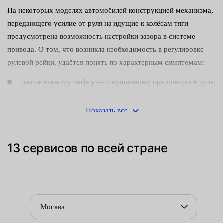
На некоторых моделях автомобилей конструкцией механизма,
передающего усилие от руля на идущие к колёсам тяги —
предусмотрена возможность настройки зазора в системе
привода. О том, что возникла необходимость в регулировке
рулевой рейки, удаётся понять по характерным симптомам:
значительному люфту — ощущаемому при повороте руля;
посторонним шумам (стуку), раздающимся из района
Показать все
редуктора;
ухудшению управляемости.
13 сервисов по всей стране
Своевременно принятые меры позволяют устранить
неисправности и продлить срок службы конструктивно
сложного и дорогостоящего узла.
Для устранения шумов и выставления правильного зазора
Москва
следует подтянуть расположенный на корпусе редуктора болт