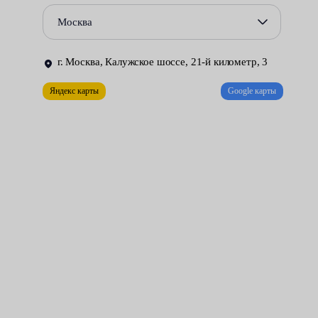
поломки следует немедленно приступать к ремонту.
Москва
Для демонтажа отслужившей свой срок детали автомобиль
устанавливают на подъёмник. Это позволяет получить доступ
г. Москва, Калужское шоссе, 21-й километр, 3
к размещённым в труднодоступных местах резьбовым
соединениям. Избежать ненужных проблем можно, доверив
Яндекс карты
Google карты
ответственную работу профессионально подготовленным
специалистам Fresh Auto.