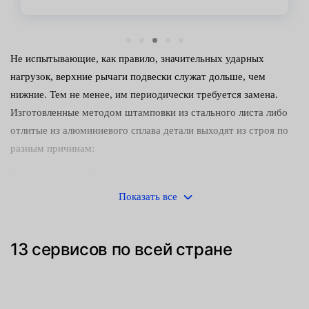
Не испытывающие, как правило, значительных ударных
нагрузок, верхние рычаги подвески служат дольше, чем
нижние. Тем не менее, им периодически требуется замена.
Изготовленные методом штамповки из стального листа либо
отлитые из алюминиевого сплава детали выходят из строя по
разным причинам:
естественный износ;
Показать все
коррозия, спровоцированная попаданием химически
активных веществ;
13 сервисов по всей стране
механические повреждения.
Поскольку эксплуатировать транспортное средство с
неисправной ходовой частью небезопасно, при обнаружении