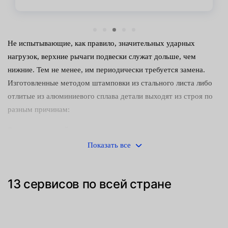
Не испытывающие, как правило, значительных ударных
нагрузок, верхние рычаги подвески служат дольше, чем
нижние. Тем не менее, им периодически требуется замена.
Изготовленные методом штамповки из стального листа либо
отлитые из алюминиевого сплава детали выходят из строя по
разным причинам:
естественный износ;
Показать все
коррозия, спровоцированная попаданием химически
активных веществ;
13 сервисов по всей стране
механические повреждения.
Поскольку эксплуатировать транспортное средство с
неисправной ходовой частью небезопасно, при обнаружении