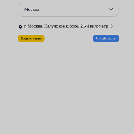
поломки следует немедленно приступать к ремонту.
Москва
Для демонтажа отслужившей свой срок детали автомобиль
устанавливают на подъёмник. Это позволяет получить доступ
г. Москва, Калужское шоссе, 21-й километр, 3
к размещённым в труднодоступных местах резьбовым
соединениям. Избежать ненужных проблем можно, доверив
Яндекс карты
Google карты
ответственную работу профессионально подготовленным
специалистам Fresh Auto.