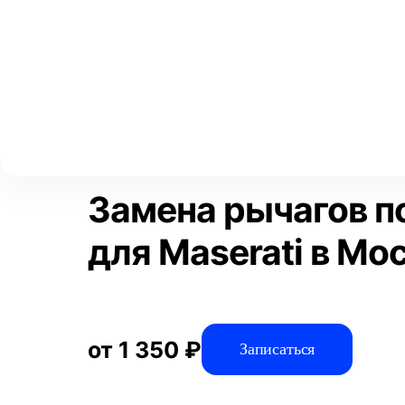
Выберите свой город
Москва
Главная
Услуги
Отзывы
Автосервис
Подвеска
За
Аксай
Волгоград
Преимущества
Воронеж
Краснодар
Замена рычагов п
для Maserati в Мо
от 1 350 ₽
Записаться