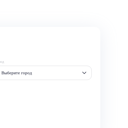
род
Выберите город