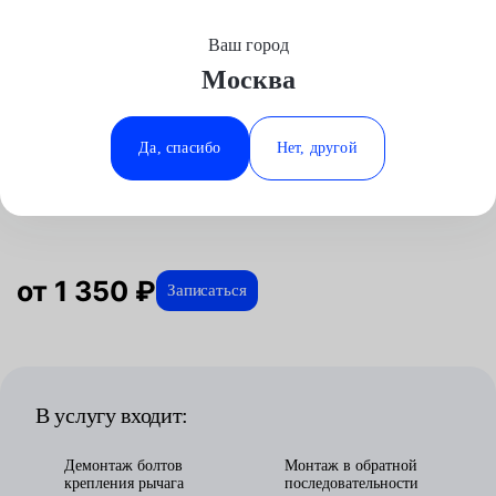
Ваш город
Выберите свой город
Москва
Москва
Минеральные Воды
Главная
Услуги
Отзывы
Автосервис
Подвеска
Замена рычагов подвески
Genesis
Аксай
Ростов-на-Дону
Да, спасибо
Нет, другой
Замена рычагов подвески для
Волгоград
Ставрополь
Genesis в Москве
Воронеж
Тюмень
Краснодар
от 1 350 ₽
Записаться
В услугу входит:
Демонтаж болтов
Монтаж в обратной
крепления рычага
последовательности