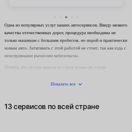
Одна из популярных услуг наших автосервисов. Ввиду низкого
качества отечественных дорог, процедура необходима не
только машинам с большим пробегом, но порой и практически
новым авто. Затягивать с этой работой не стоит, так как езда с
неисправными рычагами небезопасна.
Понять, что детали вышли из строя можно по таким
признакам:
Показать все
стук в подвеске — особенно при езде по неровной дороге;
быстрый износ резины;
13 сервисов по всей стране
увод колес на одну из сторон;
вибрация на большой скорости;