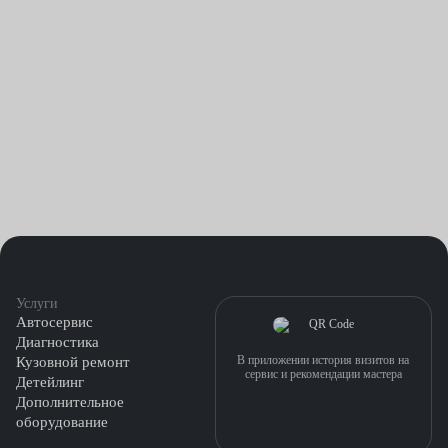
После ремонта мы рекомендуем провести проверку на сход-
развал или профессиональную диагностику подвески, которая
поможет выявить и другие дефекты.
Услуги
Автосервис
Диагностика
В приложении история визитов на
Кузовной ремонт
сервис и рекомендации мастера
Детейлинг
Дополнительное
оборудование