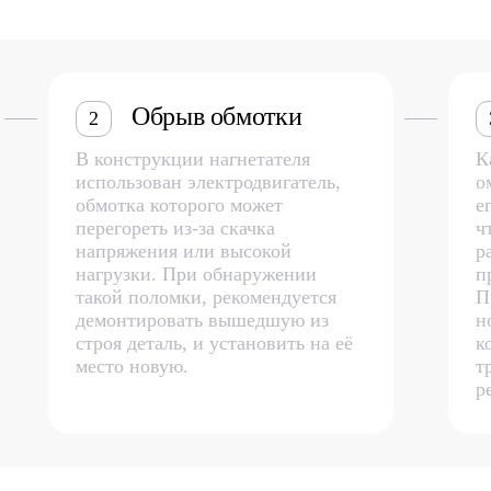
Обрыв обмотки
2
В конструкции нагнетателя
К
использован электродвигатель,
о
обмотка которого может
е
перегореть из-за скачка
ч
напряжения или высокой
р
нагрузки. При обнаружении
п
такой поломки, рекомендуется
П
демонтировать вышедшую из
н
строя деталь, и установить на её
к
место новую.
т
р