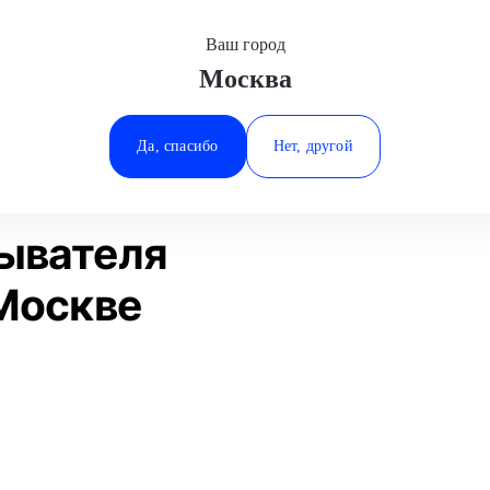
Ваш город
Москва
Минеральные Воды
ание
Замена насоса омывателя
LADA (ВАЗ)
Ростов-на-Дону
Да, спасибо
Нет, другой
Ставрополь
Статьи
Отзывы
Тюмень
ывателя
 Москве