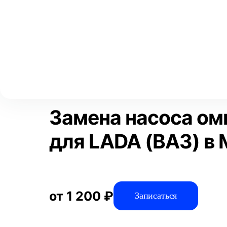
Выберите свой город
Москва
Главная
Услуги
Отзывы
Автосервис
Электрооборудов
Аксай
Волгоград
Преимущества
Воронеж
Краснодар
Замена насоса ом
для LADA (ВАЗ) в
от 1 200 ₽
Записаться