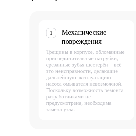
Механические
1
повреждения
Трещины в корпусе, обломанные
присоединительные патрубки,
срезанные зубья шестерён – всё
это неисправности, делающие
дальнейшую эксплуатацию
насоса омывателя невозможной.
Поскольку возможность ремонта
разработчиками не
предусмотрена, необходима
замена узла.