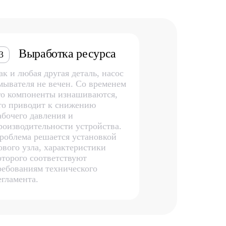
Выработка ресурса
3
ак и любая другая деталь, насос
мывателя не вечен. Со временем
го компоненты изнашиваются,
то приводит к снижению
абочего давления и
роизводительности устройства.
роблема решается установкой
ового узла, характеристики
оторого соответствуют
ребованиям технического
егламента.