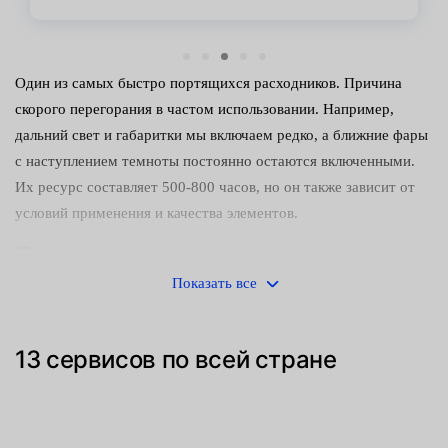
Один из самых быстро портящихся расходников. Причина
скорого перегорания в частом использовании. Например,
дальний свет и габаритки мы включаем редко, а ближние фары
с наступлением темноты постоянно остаются включенными.
Их ресурс составляет 500-800 часов, но он также зависит от
условий применения и качества элементов.
Процедура замены модуля в
сервисах Fresh Auto
Показать все
Услуга предоставляется всем автомобилям, независимо от
13 сервисов по всей стране
марки и модели. Перед непосредственной работой наши
электрики обязательно скидывают клемму АКБ, чтобы
исключить замыкание в системе.