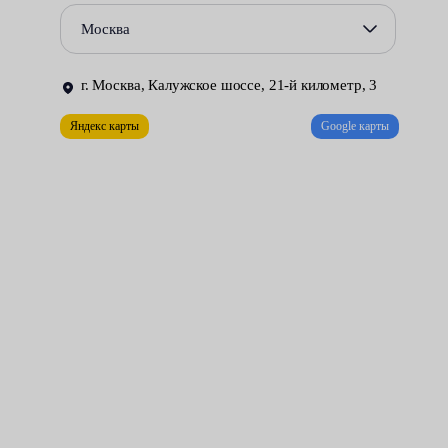
Далее операция проводится в несколько этапов:
Москва
демонтаж цоколя и отключение клеммника под ним;
зацеп и снятие проволочной скобы;
г. Москва, Калужское шоссе, 21-й километр, 3
Яндекс карты
Google карты
извлечение лампы;
установка нового элемента;
обратная сборка.
При необходимости на некоторых машинах возможна полная
разборка фары.