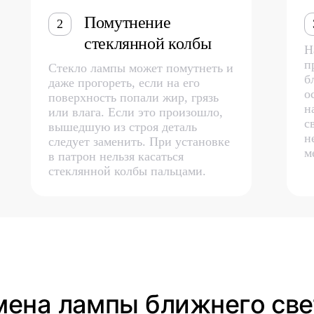
Помутнение
2
стеклянной колбы
Н
п
Стекло лампы может помутнеть и
б
даже прогореть, если на его
о
поверхность попали жир, грязь
н
или влага. Если это произошло,
с
вышедшую из строя деталь
н
следует заменить. При установке
м
в патрон нельзя касаться
стеклянной колбы пальцами.
мена лампы ближнего све