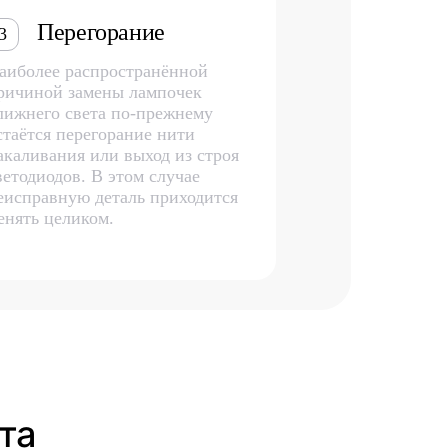
Перегорание
3
аиболее распространённой
ричиной замены лампочек
лижнего света по-прежнему
стаётся перегорание нити
акаливания или выход из строя
ветодиодов. В этом случае
еисправную деталь приходится
енять целиком.
та