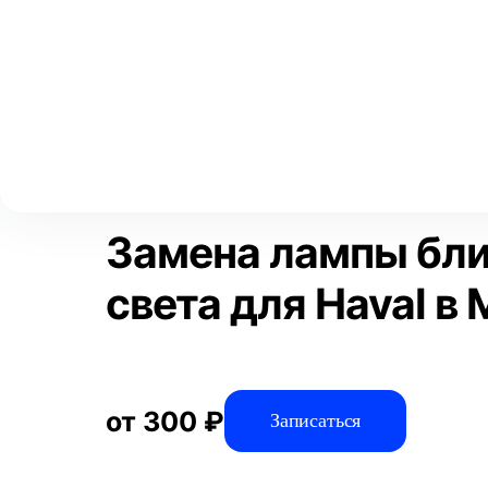
Выберите свой город
Москва
Главная
Услуги
Отзывы
Автосервис
Электрооборудов
Аксай
Волгоград
Преимущества
Пр
Воронеж
Краснодар
Замена лампы бл
света для Haval в
от 300 ₽
Записаться