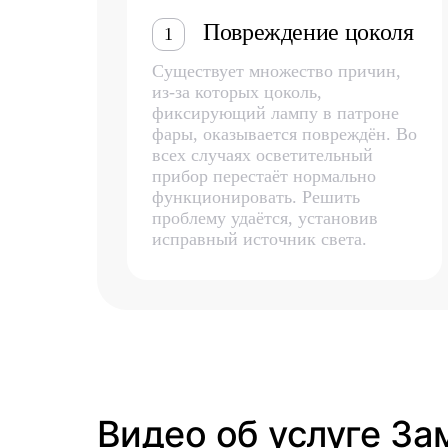
Повреждение цоколя
1
Существует множество причин,
из-за которых цоколь,
фиксирующий лампу в патроне
фары, оказывается повреждён. Во
всех случаях осветительный
прибор перестаёт нормально
функционировать. Решить
проблему удаётся, установив
исправный источник света.
Видео об услуге За