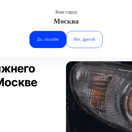
Ваш город
Москва
Минеральные Воды
ание
Замена лампы ближнего света
Haval
Ростов-на-Дону
Да, спасибо
Нет, другой
Ставрополь
имеры работ
Статьи
Тюмень
ижнего
 Москве