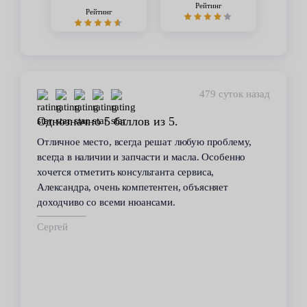
Рейтинг
Рейтинг
479 суток назад
з 5.
Стабильное качество
шат любую проблему,
В течение 6 лет пользуюсь услуг
и и масла. Особенно
сервиса. Высокий профессионали
нта сервиса,
всегда помогал решить возникаю
нтен, объясняет
автомобилем проблемы. Все рабо
ми.
техобслуживанию проводились ка
срок.
Владимир