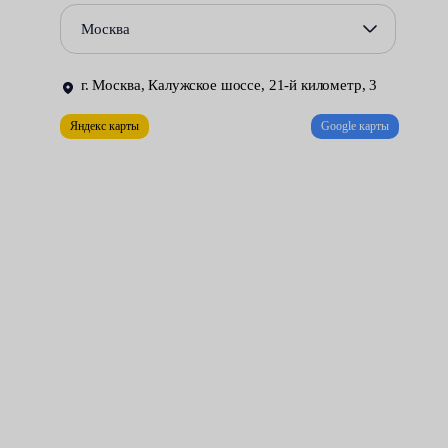
газонаполненные.
Москва
За этими модулями важно своевременно следить, ведь они
предназначены для безопасного участия в автомобильном
г. Москва, Калужское шоссе, 21-й километр, 3
движении. Выход элементов из строя требует срочного
Яндекс карты
Google карты
посещения СТО.
Стоимость данной услуги в автосервисах Fresh Auto зависит
от марки и модели машины, года выпуска и других
конструктивных особенностей (например, возможен демонтаж
фары). Цена начинается от 300 рублей.