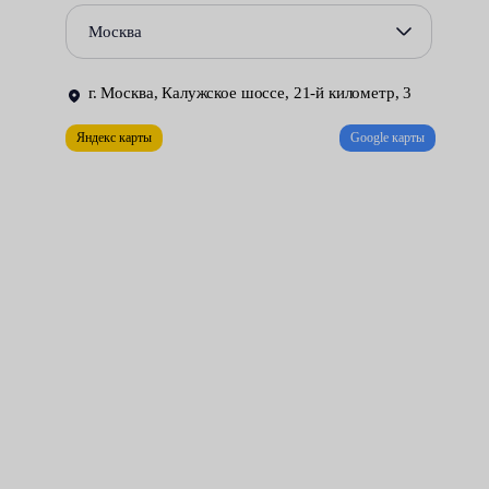
газонаполненные.
Москва
За этими модулями важно своевременно следить, ведь они
предназначены для безопасного участия в автомобильном
г. Москва, Калужское шоссе, 21-й километр, 3
движении. Выход элементов из строя требует срочного
Яндекс карты
Google карты
посещения СТО.
Стоимость данной услуги в автосервисах Fresh Auto зависит
от марки и модели машины, года выпуска и других
конструктивных особенностей (например, возможен демонтаж
фары). Цена начинается от 300 рублей.