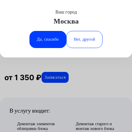
Ваш город
Выберите свой город
Москва
Москва
Минеральные Воды
Главная
Услуги
Отзывы
Автосервис
Электрооборудование
Замена блока предохранителей
Great Wall
Аксай
Ростов-на-Дону
Да, спасибо
Нет, другой
Замена блока предохранителей
Волгоград
Ставрополь
для Great Wall в Москве
Воронеж
Тюмень
Краснодар
от 1 350 ₽
Записаться
В услугу входит:
Демонтаж элементов
Демонтаж старого и
облицовки блока
монтаж нового блока