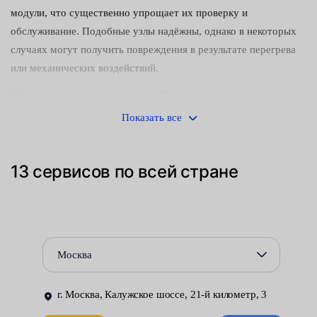
модули, что существенно упрощает их проверку и
обслуживание. Подобные узлы надёжны, однако в некоторых
случаях могут получить повреждения в результате перегрева
или механических воздействий.
Что может произойти
Показать все
Если своевременно не заменить неисправный блок
предохранителей, это может:
13 сервисов по всей стране
негативно отразиться на работе электрического
оборудования и электронных систем;
привести к серьёзным поломкам;
стать причиной возгорания автомобиля.
Москва
Внимание! Не пытайтесь произвести ремонт
г. Москва, Калужское шоссе, 21-й километр, 3
самостоятельно, если у вас нет необходимых навыков и