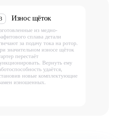
Износ щёток
3
зготовленные из медно-
рафитового сплава детали
твечают за подачу тока на ротор.
ри значительном износе щёток
тартер перестаёт
ункционировать. Вернуть ему
аботоспособность удаётся,
становив новые комплектующие
замен изношенных.