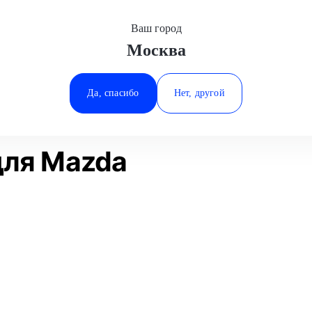
Ваш город
Москва
Минеральные Воды
ание
Ремонт стартера
Mazda
Ростов-на-Дону
Да, спасибо
Нет, другой
Ставрополь
Статьи
Отзывы
Тюмень
для Mazda