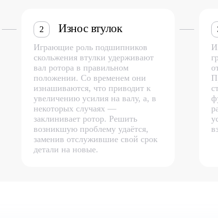
Износ втулок
2
Играющие роль подшипников
И
скольжения втулки удерживают
г
вал ротора в правильном
о
положении. Со временем они
П
изнашиваются, что приводит к
с
увеличению усилия на валу, а, в
ф
некоторых случаях —
р
заклинивает ротор. Решить
у
возникшую проблему удаётся,
в
заменив отслужившие свой срок
детали на новые.