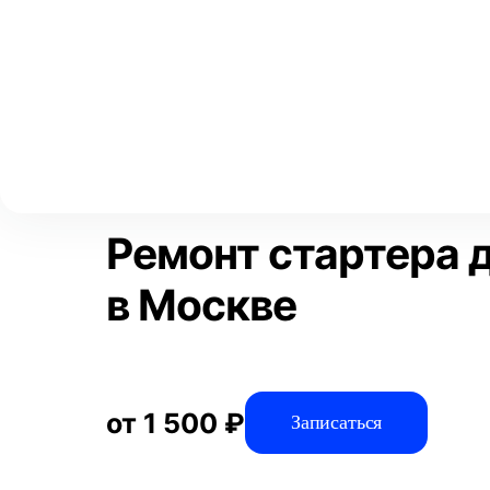
Выберите свой город
Москва
Главная
Услуги
Отзывы
Автосервис
Электрооборудов
Аксай
Волгоград
Преимущества
Воронеж
Краснодар
Ремонт стартера 
в Москве
от 1 500 ₽
Записаться