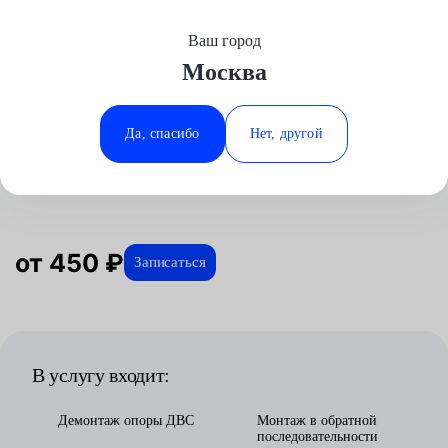
Ваш город
Выберите свой город
Москва
Москва
Минеральные Воды
Главная
Услуги
Отзывы
Автосервис
Двигатель
Замена задней опоры двигателя
Volkswagen
Аксай
Ростов-на-Дону
Да, спасибо
Нет, другой
Замена задней опоры двигателя
Волгоград
Ставрополь
для Volkswagen в Москве
Воронеж
Тюмень
Краснодар
от 450 ₽
Записаться
В услугу входит:
Демонтаж опоры ДВС
Монтаж в обратной
последовательности