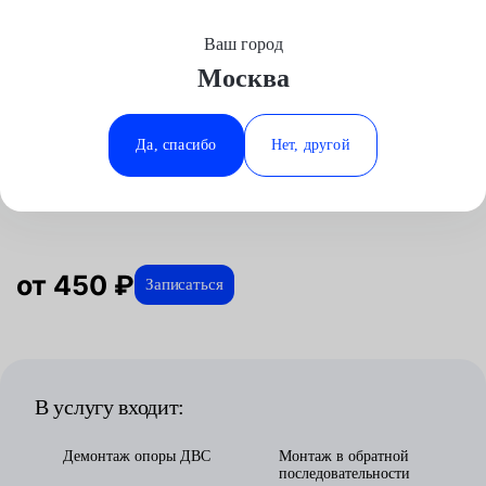
Ваш город
Выберите свой город
Москва
Москва
Минеральные Воды
Главная
Услуги
Отзывы
Автосервис
Двигатель
Замена задней опоры двигателя
Mazda
Аксай
Ростов-на-Дону
Да, спасибо
Нет, другой
Замена задней опоры двигателя
Волгоград
Ставрополь
для Mazda в Москве
Воронеж
Тюмень
Краснодар
от 450 ₽
Записаться
В услугу входит:
Демонтаж опоры ДВС
Монтаж в обратной
последовательности