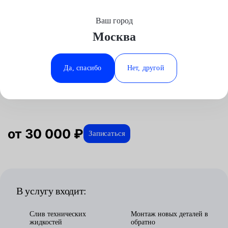
Ваш город
Выберите свой город
Москва
Москва
Минеральные Воды
Главная
Услуги
Отзывы
Автосервис
Двигатель
Замена поршневых колец
LADA (ВАЗ)
Аксай
Ростов-на-Дону
Да, спасибо
Нет, другой
Замена поршневых колец для
Волгоград
Ставрополь
LADA (ВАЗ) в Москве
Воронеж
Тюмень
Краснодар
от 30 000 ₽
Записаться
В услугу входит:
Слив технических
Монтаж новых деталей в
жидкостей
обратно