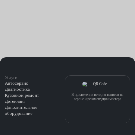
частая работа силового агрегата в условиях пониженных
температур;
неправильно подобранная вязкость и класс автола.
Услуги
Автосервис
Диагностика
В приложении история визитов на
Кузовной ремонт
сервис и рекомендации мастера
Детейлинг
Дополнительное
оборудование