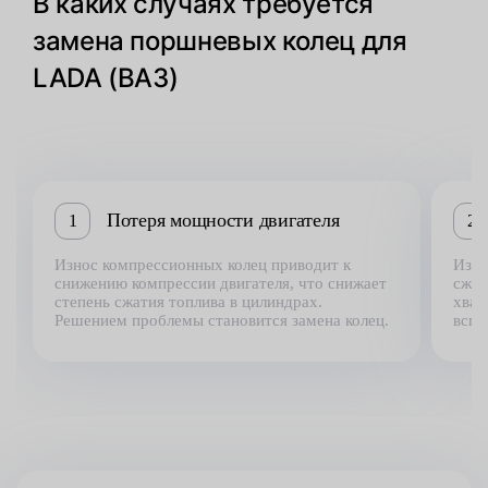
В каких случаях требуется
замена поршневых колец для
LADA (ВАЗ)
Потеря мощности двигателя
1
2
Износ компрессионных колец приводит к
Изно
снижению компрессии двигателя, что снижает
сжат
степень сжатия топлива в цилиндрах.
хват
Решением проблемы становится замена колец.
вспы