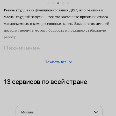
Резкое ухудшение функционирования ДВС, жор бензина и
масла, трудный запуск — все это косвенные признаки износа
маслосъемных и компрессионных колец. Замена этих деталей
позволит вернуть мотору бодрость и прежнюю стабильную
работу.
Назначение
Они выполняют следующие функции:
Показать все
поддерживают компрессию ДВС — благодаря им, камера
сгорания изолируется от картерного пространства, что
13 сервисов по всей стране
способствует лучшему сжатию горючего;
экономят расход рабочей жидкости — снимают излишки
смазки, препятствуя их проникновению в камеру
сгорания;
Москва