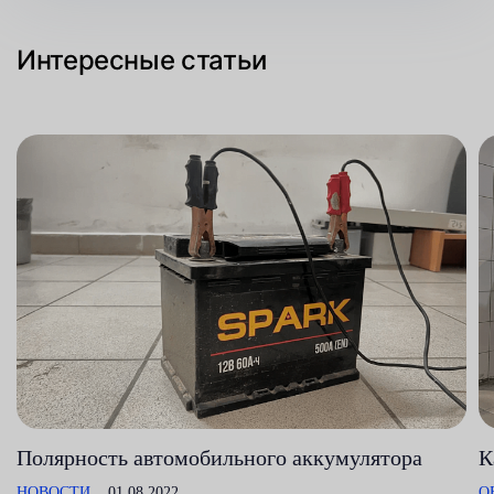
Интересные статьи
Полярность автомобильного аккумулятора
К
НОВОСТИ
01.08.2022
О