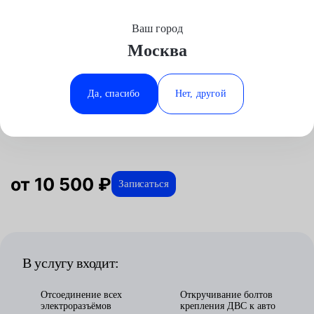
Ваш город
Выберите свой город
Москва
Москва
Минеральные Воды
Главная
Услуги
Отзывы
Автосервис
Двигатель
Замена дизельного двигателя
Аксай
Ростов-на-Дону
Да, спасибо
Нет, другой
Замена дизельного двигателя в
Волгоград
Ставрополь
Москве
Воронеж
Тюмень
Краснодар
от 10 500 ₽
Записаться
В услугу входит:
Отсоединение всех
Откручивание болтов
электроразъёмов
крепления ДВС к авто