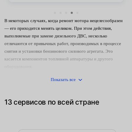
В некоторых случаях, когда ремонт мотора нецелесообразен
— его приходится менять целиком. При этом действия,
выполняемые при замене дизельного ДВС, несколько
отличаются от привычных работ, производимых в процессе
снятия и установки бензинового силового агрегата. Это
касается компонентов топливной аппаратуры и другого
оборудования.
Вот некоторые особенности:
Показать все
аккуратное отсоединение трубок топливопроводов от
форсунок и ТНВД;
13 сервисов по всей стране
закрывание чистой ветошью отверстий, по которым
горючее и воздух подаются в систему подготовки
топливной смеси;