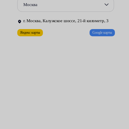
Москва
демонтаж воздуховодов, ведущих от воздушного фильтра
и турбины нагнетателя (если таковая имеется);
г. Москва, Калужское шоссе, 21-й километр, 3
отсоединение приёмной трубы;
Яндекс карты
Google карты
отключение электропроводки.
Только после перечисленных действий можно переходить к
ослаблению точек крепления двигателя. Вытаскивается
тяжёлый агрегат из мотоотсека с помощью специальных
подъемных механизмов.
Такая работа по плечу только профессионалам, в
распоряжении которых имеется всё необходимое
оборудование. Мы рекомендуем воспользоваться услугами
наших техцентров.