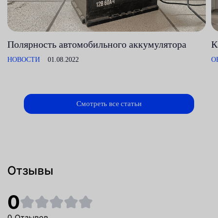
Полярность автомобильного аккумулятора
К
НОВОСТИ
01.08.2022
О
Смотреть все статьи
Отзывы
0
0 Отзывов