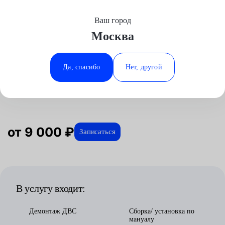
Ваш город
Выберите свой город
Москва
Москва
Минеральные Воды
Главная
Услуги
Отзывы
Автосервис
Двигатель
Замена бензинового двигателя
Suzuki
Аксай
Ростов-на-Дону
Да, спасибо
Нет, другой
Замена бензинового двигателя для
Волгоград
Ставрополь
Suzuki в Москве
Воронеж
Тюмень
Краснодар
от 9 000 ₽
Записаться
В услугу входит:
Демонтаж ДВС
Сборка/ установка по
мануалу