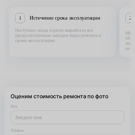
Истечение срока эксплуатации
1
2
Наступает, когда агрегат выработал все
Може
предусмотренные заводом виды ремонта и
обст
сроки эксплуатации.
знач
дета
Оценим стоимость ремонта по фото
Имя
Телефон